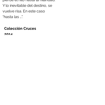
Y lo inevitable del destino, se 
vuelve risa. En este caso 
“hasta las …”. 
Colección Cruces
2014
90 páginas
CONSULTAR DISPONIBILIDAD
Comments
Commenting on this post isn't
available anymore. Contact the