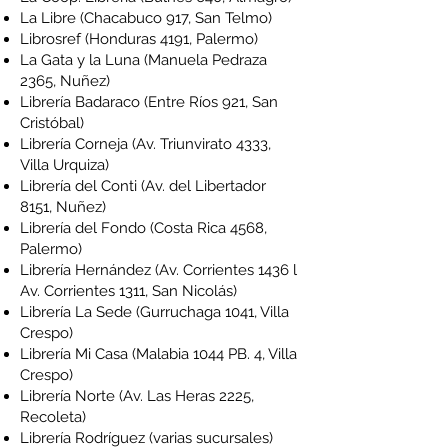
La Libre
(Chacabuco 917, San Telmo)
Librosref
(Honduras 4191, Palermo)
La Gata y la Luna
(Manuela Pedraza
2365, Nuñez)
Librería Badaraco
(Entre Ríos 921, San
Cristóbal)
Librería Corneja
(Av. Triunvirato 4333,
Villa Urquiza)
Librería del Conti
(Av. del Libertador
8151, Nuñez)
Librería del Fondo
(Costa Rica 4568,
Palermo)
Librería Hernández
(Av. Corrientes 1436 l
Av. Corrientes 1311, San Nicolás)
Librería La Sede
(Gurruchaga 1041, Villa
Crespo)
Librería Mi Casa
(Malabia 1044 PB. 4, Villa
Crespo)
Librería Norte
(Av. Las Heras 2225,
Recoleta)
Librería Rodríguez
(varias sucursales)