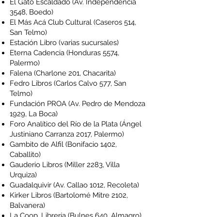
El Gato Escaldado
(Av. Independencia
3548, Boedo)
El Más Acá Club Cultural
(Caseros 514,
San Telmo)
Estación Libro
(varias sucursales)
Eterna Cadencia
(Honduras 5574,
Palermo)
Falena
(Charlone 201, Chacarita)
Fedro Libros
(Carlos Calvo 577, San
Telmo)
Fundación PROA
(Av. Pedro de Mendoza
1929, La Boca)
Foro Analítico del Río de la Plata
(Ángel
Justiniano Carranza 2017, Palermo)
Gambito de Alfil
(Bonifacio 1402,
Caballito)
Gauderio Libros
(Miller 2283, Villa
Urquiza)
Guadalquivir
(Av. Callao 1012, Recoleta)
Kirker Libros
(Bartolomé Mitre 2102,
Balvanera)
La Coop. Librería
(Bulnes 640, Almagro)