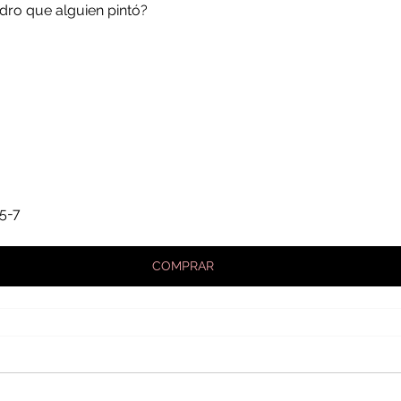
dro que alguien pintó? 
5-7
COMPRAR