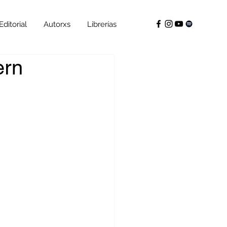
Editorial
Autorxs
Librerías
ern