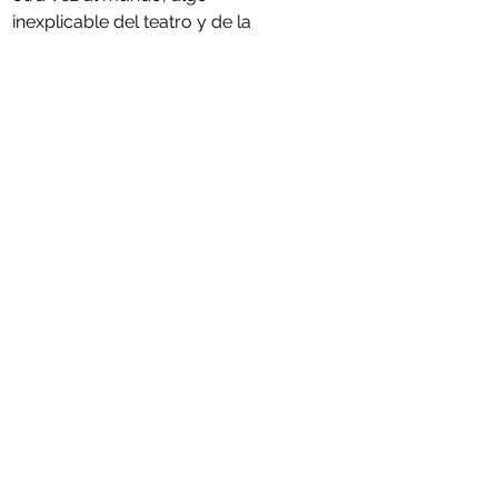
inexplicable del teatro y de la 
vida misma: cómo logra el 
amor reunir las diferencias más 
inconciliables. 
Colección Obras
2014
66 páginas
CONSULTAR DISPONIBILIDAD
Comments
Commenting on this post isn't