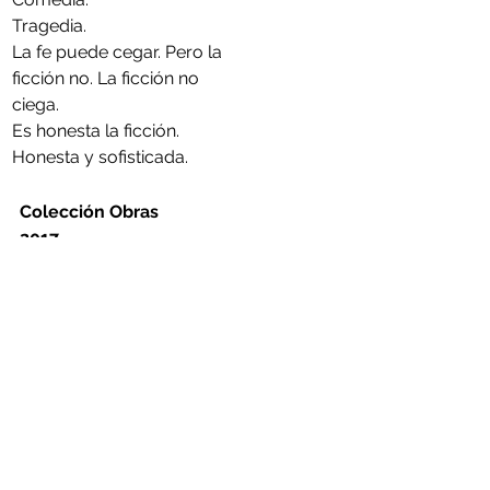
Tragedia.
La fe puede cegar. Pero la 
ficción no. La ficción no 
ciega.
Es honesta la ficción.
Honesta y sofisticada. 
Colección Obras
2017
68 páginas
ISBN
:
978-987-45838-4-0
COMPRAR
Comments