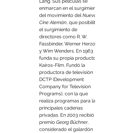
Lang. Sus películas se 
enmarcan en el surgimiento 
del movimiento del 
Nuevo 
Cine Alemán
, que posibilitó 
el surgimiento de 
directores como R. W. 
Fassbinder, Werner Herzog 
y Wim Wenders. En 1963 
funda su propia productora 
Kairos-Film. Fundó la 
productora de televisión 
DCTP (Development 
Company for Television 
Programs), con la que 
realiza programas para las 
principales cadenas 
privadas. En 2003 recibió el 
premio 
Georg Büchner
, 
considerado el galardón 