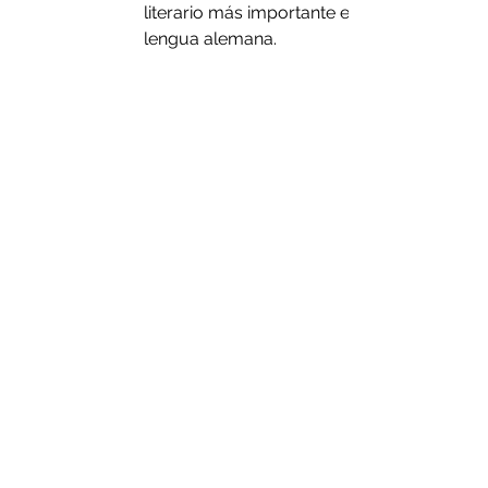
literario más importante en 
lengua alemana.  
Comments
Commenting on this post isn't
available anymore. Contact the
site owner for more info.